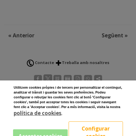
«
Anterior
Següent
»
Contacte
Treballa amb nosaltres
Utilitzem
cookies
pròpies i de tercers per personalitzar el contingut,
analitzar el trànsit i guardar les seves preferències. Podeu
configurar o rebutjar les cookies fent clic al botó 'Configurar
Av. Bosc, 2
cookies', també pot acceptar totes les cookies i seguir navegant
fent clic a 'Acceptar cookies'. Per a més informació, visita la nostra
25250 Bellpuig
política de cookies
.
Lleida
973337285
Configurar